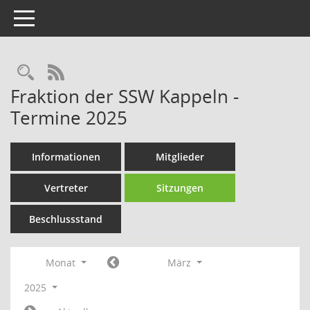
Toggle navigation
Rechercheauswahl
RSS-Feed
Fraktion der SSW Kappeln -
Termine 2025
Informationen
Mitglieder
Vertreter
Sitzungen
Beschlussstand
Monat
März
2025