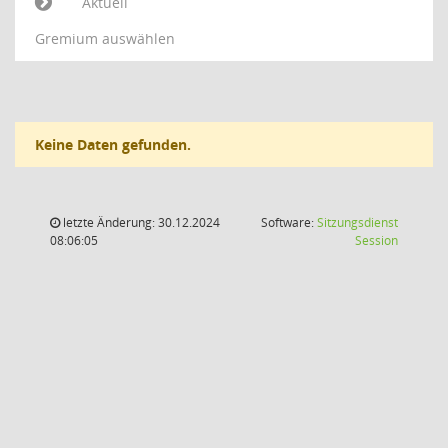
Aktuell
Gremium auswählen
Keine Daten gefunden.
letzte Änderung: 30.12.2024
Software:
Sitzungsdienst
(Wird in
08:06:05
Session