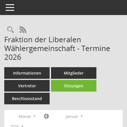
Toggle navigation
Rechercheauswahl
RSS-Feed
Fraktion der Liberalen
Wählergemeinschaft - Termine
2026
Informationen
Mitglieder
Vertreter
Sitzungen
Beschlussstand
Monat
Januar
2026