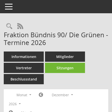
Toggle navigation
Rechercheauswahl
RSS-Feed
Fraktion Bündnis 90/ Die Grünen -
Termine 2026
Informationen
Mitglieder
Vertreter
Sitzungen
Beschlussstand
Monat
Dezember
2026