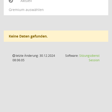
Aktuell
Gremium auswählen
Keine Daten gefunden.
letzte Änderung: 30.12.2024
Software:
Sitzungsdienst
(Wird in
08:06:05
Session