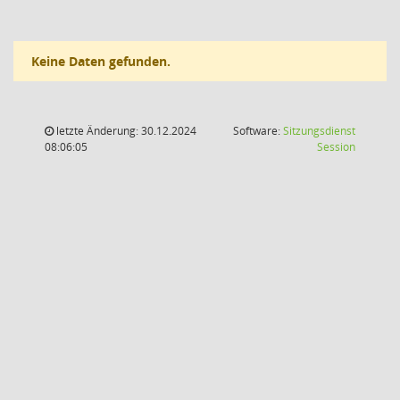
Keine Daten gefunden.
letzte Änderung: 30.12.2024
Software:
Sitzungsdienst
(Wird in
08:06:05
Session