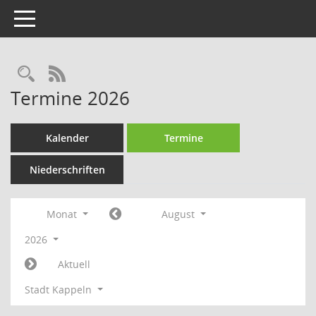
Toggle navigation
Rechercheauswahl
RSS-Feed
Termine 2026
Kalender
Termine
Niederschriften
Monat
August
2026
Aktuell
Stadt Kappeln