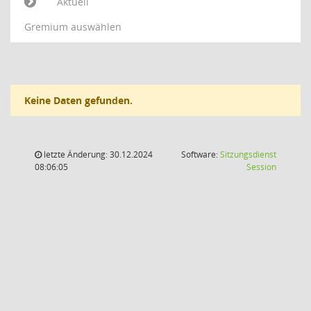
Aktuell
Gremium auswählen
Keine Daten gefunden.
letzte Änderung: 30.12.2024
Software:
Sitzungsdienst
(Wird in
08:06:05
Session