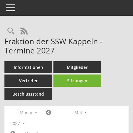
Toggle navigation
Rechercheauswahl
RSS-Feed
Fraktion der SSW Kappeln -
Termine 2027
Informationen
Mitglieder
Vertreter
Sitzungen
Beschlussstand
Monat
Mai
2027