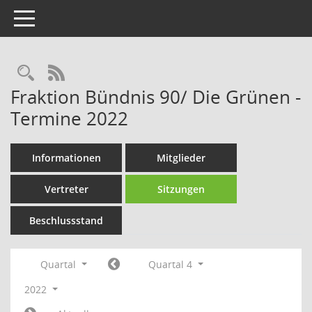
Toggle navigation
Rechercheauswahl
RSS-Feed
Fraktion Bündnis 90/ Die Grünen -
Termine 2022
Informationen
Mitglieder
Vertreter
Sitzungen
Beschlussstand
Quartal
Quartal 4
2022