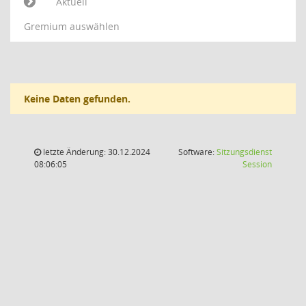
Aktuell
Gremium auswählen
Keine Daten gefunden.
letzte Änderung: 30.12.2024
Software:
Sitzungsdienst
(Wird in
08:06:05
Session