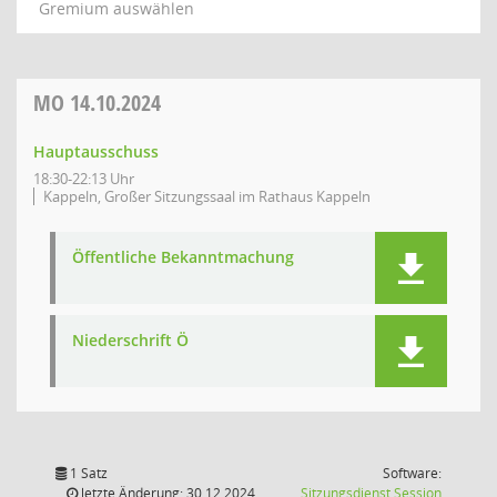
Gremium auswählen
MO
14.10.2024
Hauptausschuss
18:30-22:13 Uhr
Kappeln, Großer Sitzungssaal im Rathaus Kappeln
Öffentliche Bekanntmachung
Niederschrift Ö
1 Satz
Software:
(Wird in
letzte Änderung: 30.12.2024
Sitzungsdienst
Session