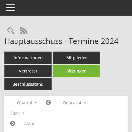
Toggle navigation
Rechercheauswahl
RSS-Feed
Hauptausschuss - Termine 2024
Informationen
Mitglieder
Vertreter
Sitzungen
Beschlussstand
Quartal
Quartal 4
2024
Aktuell