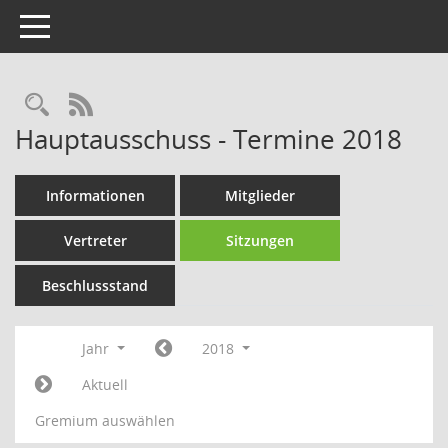
Toggle navigation
Rechercheauswahl
RSS-Feed
Hauptausschuss - Termine 2018
Informationen
Mitglieder
Vertreter
Sitzungen
Beschlussstand
Jahr
2018
Aktuell
Gremium auswählen