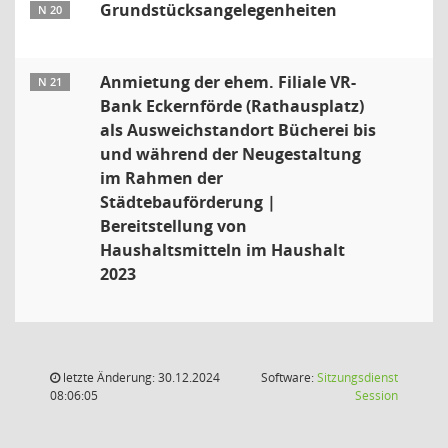
Grundstücksangelegenheiten
N 20
Anmietung der ehem. Filiale VR-
N 21
Bank Eckernförde (Rathausplatz)
als Ausweichstandort Bücherei bis
und während der Neugestaltung
im Rahmen der
Städtebauförderung |
Bereitstellung von
Haushaltsmitteln im Haushalt
2023
letzte Änderung: 30.12.2024
Software:
Sitzungsdienst
(Wird in
08:06:05
Session