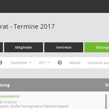
rat - Termine 2017
Mitglieder
Vertreter
Sitzung
Dezember
2017
Aktuell
Gremium au
tzung
D
niorenbeirat
30-19:50 Uhr
appeln, Großer Sitzungssaal im Rathaus Kappeln