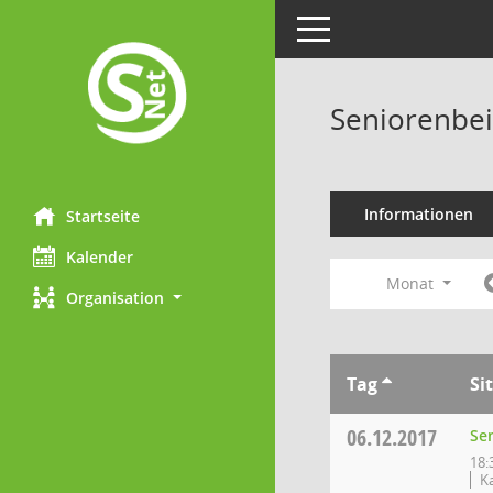
Toggle navigation
Seniorenbei
Informationen
Startseite
Kalender
Monat
Organisation
Tag
Si
06.12.2017
Se
18:
K