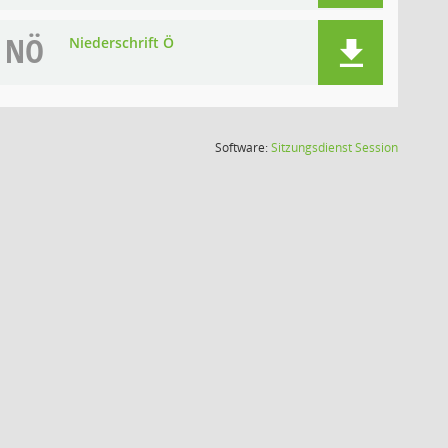
NÖ
Niederschrift Ö
(Wird in
Software:
Sitzungsdienst
Session