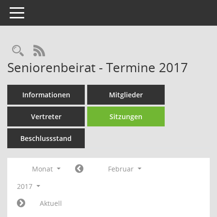
Toggle navigation
Rechercheauswahl
RSS-Feed
Seniorenbeirat - Termine 2017
Informationen
Mitglieder
Vertreter
Sitzungen
Beschlussstand
Monat
Februar
2017
Aktuell