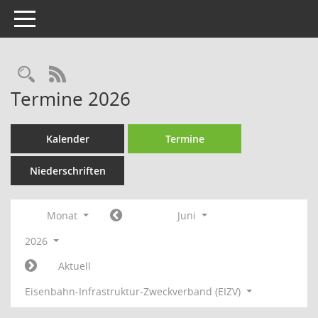
Toggle navigation
Rechercheauswahl
RSS-Feed
Termine 2026
Kalender
Termine
Niederschriften
Monat
Juni
2026
Aktuell
Eisenbahn-Infrastruktur-Zweckverband (EIZV)