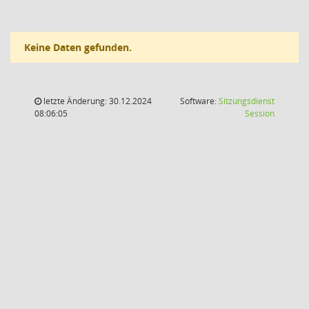
Keine Daten gefunden.
letzte Änderung: 30.12.2024
Software:
Sitzungsdienst
(Wird in
08:06:05
Session