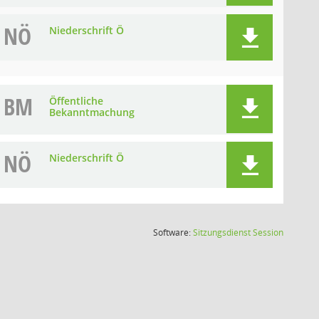
NÖ
Niederschrift Ö
BM
Öffentliche
Bekanntmachung
NÖ
Niederschrift Ö
(Wird in
Software:
Sitzungsdienst
Session