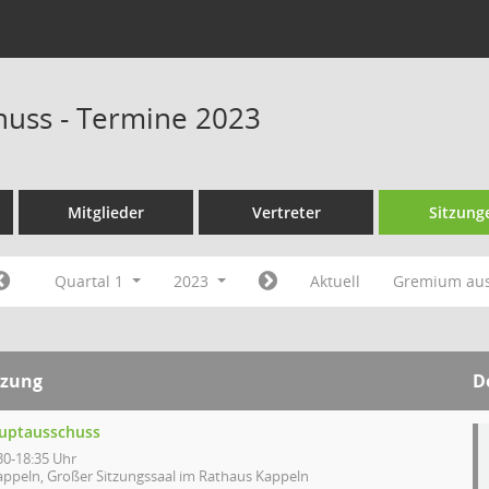
uss - Termine 2023
Mitglieder
Vertreter
Sitzung
Quartal 1
2023
Aktuell
Gremium au
tzung
D
uptausschuss
30-18:35 Uhr
appeln, Großer Sitzungssaal im Rathaus Kappeln