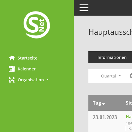
Toggle navigation
Hauptaussch
Informationen
Startseite
Kalender
Quartal
Organisation
Tag
Si
23.01.2023
Ha
18:
K