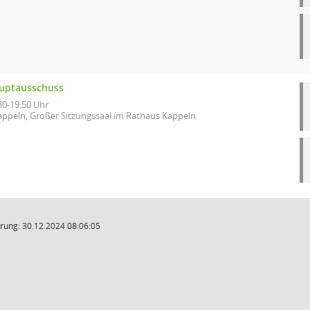
uptausschuss
30-19:50 Uhr
appeln, Großer Sitzungssaal im Rathaus Kappeln
rung: 30.12.2024 08:06:05