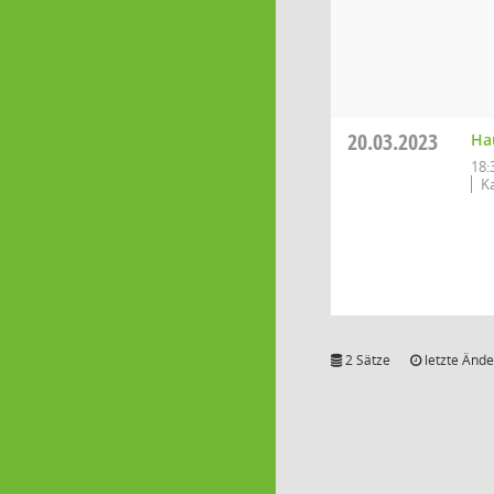
20.03.2023
Ha
18:
K
2 Sätze
letzte Ände