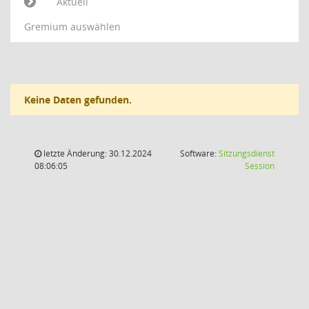
Aktuell
Gremium auswählen
Keine Daten gefunden.
letzte Änderung: 30.12.2024
Software:
Sitzungsdienst
(Wird in
08:06:05
Session