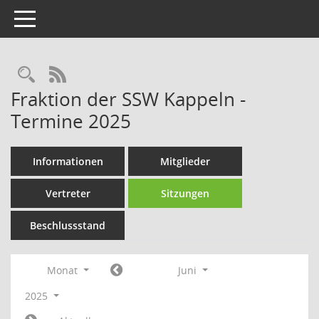
Toggle navigation
Rechercheauswahl
RSS-Feed
Fraktion der SSW Kappeln -
Termine 2025
Informationen
Mitglieder
Vertreter
Sitzungen
Beschlussstand
Monat
Juni
2025